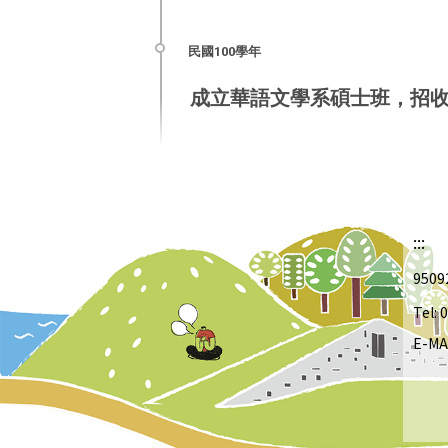
成立華語文學系碩士班，招
:::
950
Tel:
E-MA
she