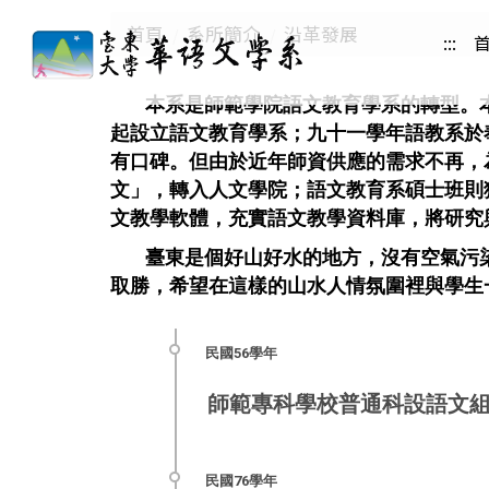
跳
首頁
系所簡介
沿革發展
:::
到
主
要
本系是師範學院語文教育學系的轉型。
內
起設立語文教育學系；九十一學年語教系於
容
有口碑。但由於近年師資供應的需求不再，
區
文」，轉入人文學院；語文教育系碩士班則
文教學軟體，充實語文教學資料庫，將研究
臺東是個好山好水的地方，沒有空氣污
取勝，希望在這樣的山水人情氛圍裡與學生
師範專科學校普通科設語文