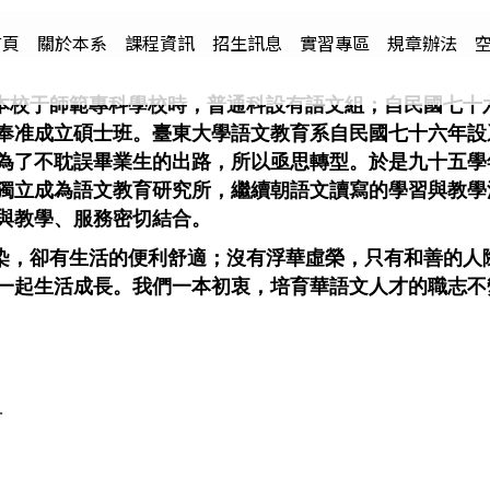
首頁
關於本系
課程資訊
招生訊息
實習專區
規章辦法
本校于師範專科學校時，普通科設有語文組；自民國七十
奉准成立碩士班。臺東大學語文教育系自民國七十六年設
為了不耽誤畢業生的出路，所以亟思轉型。於是九十五學
獨立成為語文教育研究所，繼續朝語文讀寫的學習與教學
與教學、服務密切結合。
染，卻有生活的便利舒適；沒有浮華虛榮，只有和善的人
一起生活成長。我們一本初衷，培育華語文人才的職志不
組