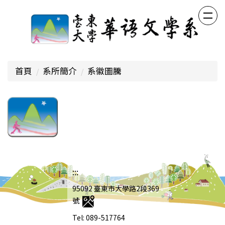
跳
到
主
要
內
容
首頁
系所簡介
系徽圖騰
區
:::
95092 臺東市大學路2段369
號
Tel: 089-517764