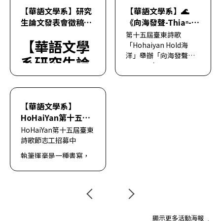
【華語文學系】研究
【華語文學系】🌊
生論文發表會徵稿啟
《向海發聲-Thiaⁿ-
事
hái Liām-kua》朗
第十五屆臺東詩歌
【華語文學
誦賽報名開跑啦🏃‍♀️‍➡️
「Hohaiyan Hold海
即日起至115.05.10
洋」舉辦「向海發聲
系研究生論
Thiaⁿ-hái Liām-kua
2026-04-30
截止
文發表會徵
——青春╳混齡朗誦
賽」。
稿啟事】
2026-05-06
讓詩如海起伏，聲如浪
【華語文學系】
翻滾在不同世代與語言
HoHaiYan第十五屆
之間一一在海湧（hái-
📢 徵稿通知