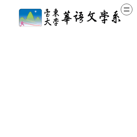
跳
到
主
要
內
容
區