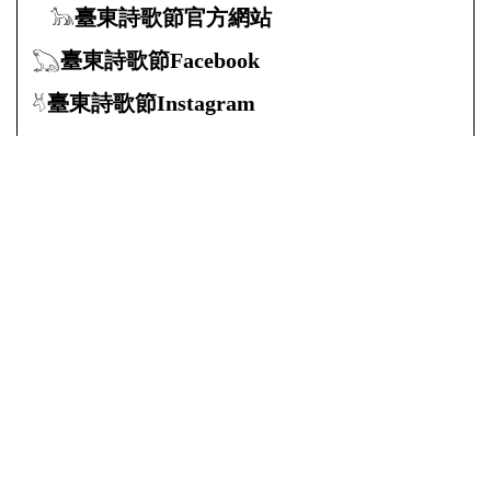
會。
各股具體工作內容：
夢工廠第一站
-文編:
人數需求:2位
條件需求:
1.協助校稿(前期工作，
每次大約1.5小時至2小
時)
2.擔任詩人小秘書
第十五屆臺東詩歌節
-活動:
人數需求:5位
𓃥
臺東詩歌節
官方網站
條件需求:
1.帶詩歌節現場的小朋
𓆏
臺東詩歌節Facebook
友和同學一起玩遊戲
2.當天能全程參與活動
𓄃
臺東詩歌節Instagram
3.當遊戲關主、帶動氣
氛
-公關:
二十七屆砂城文學獎
人數需求:4位
條件需求: