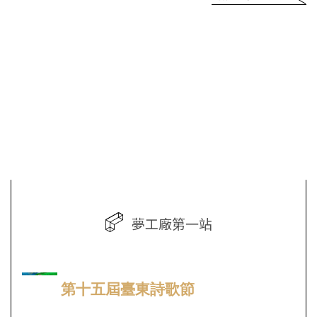
íng）的舞動裏，捕捉海
臺東詩歌節志工招募
HoHaiYan第十五屆臺東
歡迎本系研究生於本系
風的足跡，礁岩的情
中，即日起至
詩歌節志工招募中
研討會發表論文，與師
思⋯⋯...
115.05.04截止
長同學共同討論。同學
執筆揮毫是一種書寫，
們把握機會！論文發表
加入志工行列，揮汗也
2026-04-30
將安排講評老師，有助
是書寫。
於同學們未來與持續性
臺東詩歌節期待與所有
的研究。✨
熱愛文字的人相見。
如果你渴望與詩人近距
📚 一、徵稿範
顯示更多活動海報
離互動，對活動籌辦充
圍
滿熱忱，並願意投入行
動，那麼這就是屬於你
1.文學應用
的舞台！
2.華語...
加入我們，你將：
投入海洋與詩歌交織的
盛會
與詩人交流互動
一起用文字與行動，讓
海風與浪潮見證這場盛