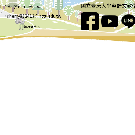
國立臺東大學華語文教
IL：dcl@nttu.edu.tw
rry812413@nttu.edu.tw
管理者登入