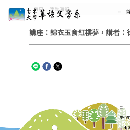
跳
首頁
活動海報
:::
到
主
要
講座：錦衣玉食紅樓夢，講者：徐秀榮先
內
容
區
:::
950
Tel: