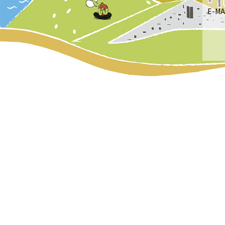
E-MA
she