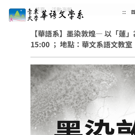
跳
首頁
活動海報
:::
到
主
要
【華語系】墨染敦煌— 以「蓮」為
內
15:00 ； 地點：華文系語文教室
容
區