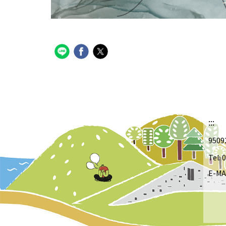
:::
950
Tel:
E-MA
she