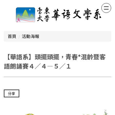
跳
到
主
要
內
容
首頁
活動海報
區
【華語系】頭擺頭擺，青春*混齡暨客
語朗誦賽４／４—５／１
分享