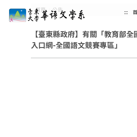
跳
首頁
公告
:::
到
主
要
【臺東縣政府】有關「教育部全國
內
入口網-全國語文競賽專區」
容
區