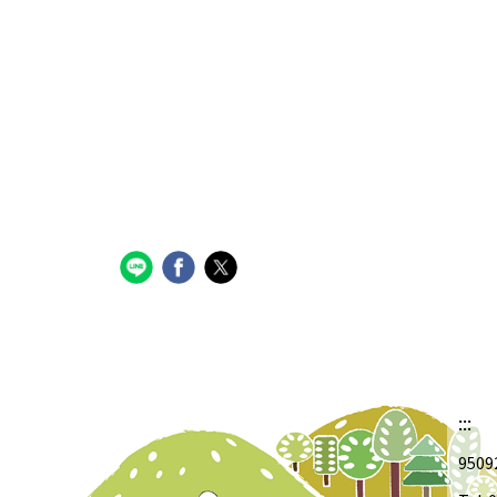
:::
950