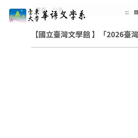
跳
首頁
公告
:::
到
主
要
【國立臺灣文學館 】「2026臺
內
容
區