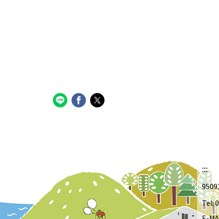
:::
950
Tel:
E-MA