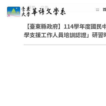
跳
首頁
公告
:::
到
主
要
【臺東縣政府】114學年度國民
內
學支援工作人員培訓認證」研習時間
容
區