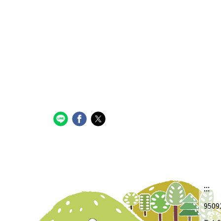
:::
950