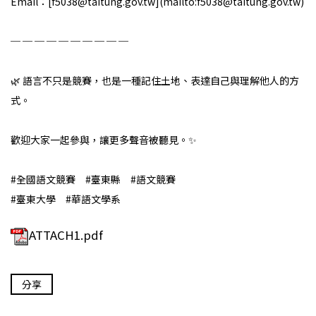
Email：[f5038@taitung.gov.tw](mailto:f5038@taitung.gov.tw)
─ ─ ─ ─ ─ ─ ─ ─ ─ ─
🌿 語言不只是競賽，也是一種記住土地、表達自己與理解他人的方
式。
歡迎大家一起參與，讓更多聲音被聽見。✨
#全國語文競賽 #臺東縣 #語文競賽
#臺東大學 #華語文學系
ATTACH1.pdf
分享