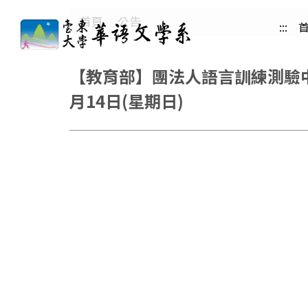
跳
首頁
公告
:::
到
主
要
【教育部】團法人語言訓練測驗中心
內
月14日(星期日)
容
區