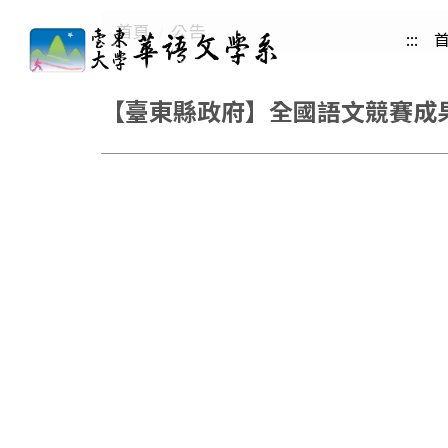
跳
首頁
公告
:::
到
主
要
【臺東縣政府】全國語文競賽成
內
容
區