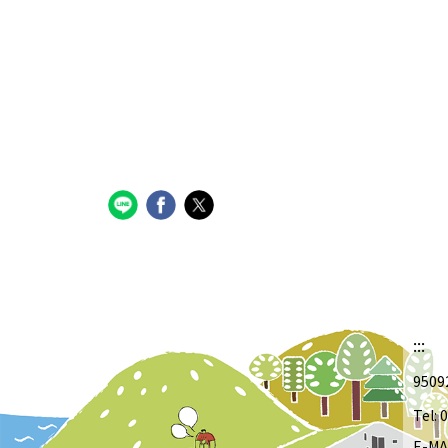
:::
950
Tel:
E-MA