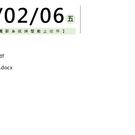
f
docx