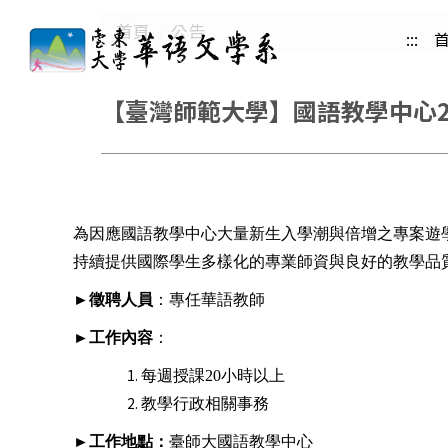
跳
首頁
公告
:::
到
主
要
【臺灣師範大學】國語教學中心2
內
容
區
為因應國語教學中心大量新生入學潮與倍增之專案遊
持續提供國際學生
多樣化的專業師資與良好的教學品
►
徵聘人員
：專任華語教師
►
工作內容
：
每週授課20小時以上
教學行政相關事務
►
工作地點：
臺師大國語教學中心