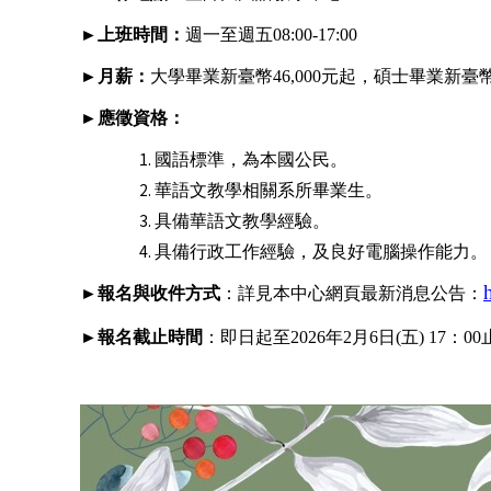
►
上班時間：
週一至週五08:00-17:00
►
月薪：
大學畢業新臺幣46,000元起，碩士畢業新臺幣5
►
應徵資格：
國語標準，為本國公民。
華語文教學相關系所畢業生。
具備華語文教學經驗。
具備行政工作經驗，及良好電腦操作能力。
►
報名與收件方式
：詳見本中
心網頁最新消息公告
：
►
報名截止時間
：即日
起至
2026
年
2
月
6
日(五)
17
：
00