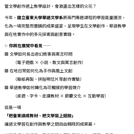
當文學創作遇上教學設計，會激盪出怎樣的火花？
今年，
國立臺東大學華語文學系
將兩門專題課程的學習能量匯流，
化為一場完整而豐饒的成果盛宴，呈現學生在文學創作、華語教學
與在地實作中的多元探索與創意實踐。
✨
你將在展覽中看見——
🟩 文學如何長出奇幻敘事與寓言叩問
（電子遊戲 × 小說、散文與寓言創作）
🟩 在地日常如何化為手作與風土文創
（廢紙再製、拼貼明信片等創作實驗）
🟩 華語教學如何轉化為可觸摸的學習媒介
（桌遊、字卡、走讀教材 × 節慶文化 × 互動學習）
這是一場
「把臺東讀成教材、把文學裝上翅膀」
讓語文學習在創作與教學之間自由翱翔的成果展。