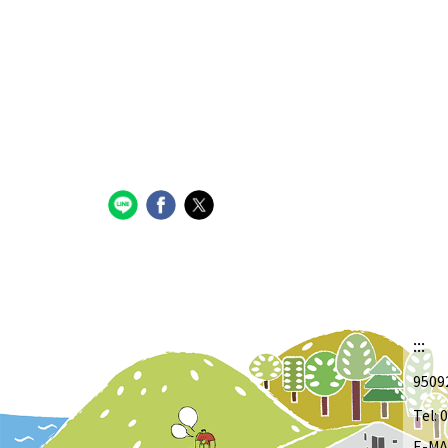
:::
950
Tel:
E-MA