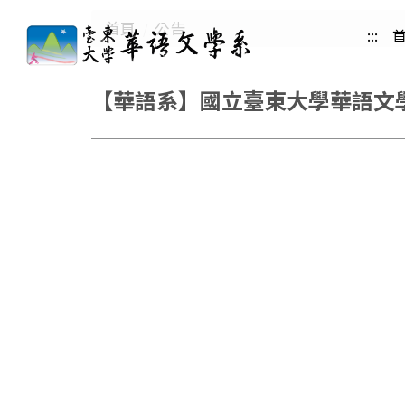
跳
首頁
公告
:::
到
主
要
【華語系】國立臺東大學華語文學系誠
內
容
區