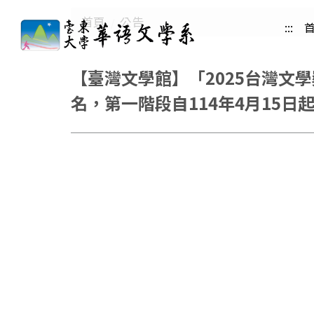
跳
首頁
公告
:::
到
主
要
【臺灣文學館】「2025台灣文學
內
名，第一階段自114年4月15日
容
區