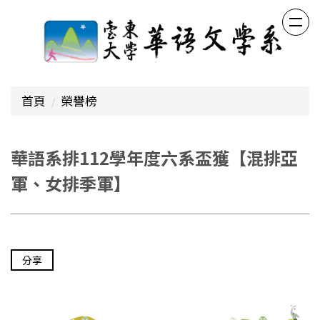
跳
到
主
要
內
容
首頁
榮譽榜
區
華語系排112學年度六系盃獲【混排亞
軍、女排季軍】
分享