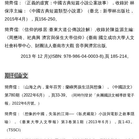
簡齊儒：〈正義的虛實：中國古典短篇小說公案故事〉，收錄於 林
保淳主編：《中國古典短篇類型小說選》（臺北：新學林出版社，
2015年4月），頁156-250。
簡齊儒:〈信仰的移居:臺東大道公傳說詮解〉,收錄於陳益源主編:
《周懋琦、祀典興 濟宮與保生大帝信仰》(臺南:國立成功大學人文
社會科學中心、財團法人臺南市大觀 音亭興濟宮出版,
2013 年 12 月)(ISBN: 978-986-04-0003-8),頁 185-214。
期刊論文
簡齊儒：〈山海之內，童年芬芳：蘭嶼男孩生活與想像〉，《中國語文》
第780期（2022年6月），頁33-39。
（同時刊登於「央團國語文輔導群電子
報」2022年6月號。）
簡齊儒：〈想像的中國，失落的江湖──《臥虎藏龍》小說與電影之敘事隱
喻〉，《臺東大學人文學報》第3卷第1期（2013年6月），頁1-43。
（TSSCI）