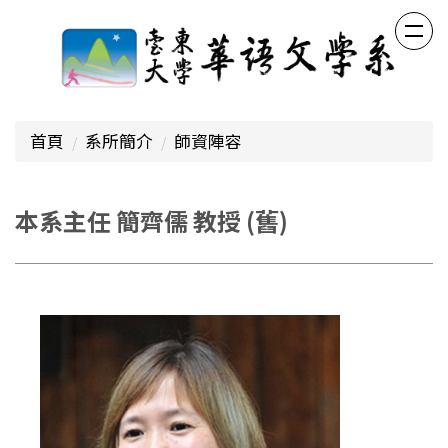
跳
到
主
要
內
容
首頁
系所簡介
師資陣容
區
本系主任 簡齊儒 教授 (舊)