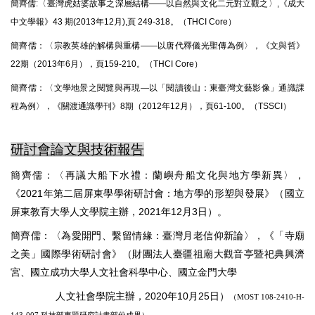
簡齊儒:〈臺灣虎姑婆故事之深層結構——以自然與文化二元對立觀之〉,《成大
中文學報》43 期(2013年12月),頁 249-318。（THCI Core）
簡齊儒：〈宗教英雄的解構與重構——以唐代釋儀光聖傳為例〉，《文與哲》
22期（2013年6月），頁159-210。（THCI Core）
簡齊儒：〈文學地景之閱覽與再現—以「閱讀後山：東臺灣文藝影像」通識課
程為例〉，《關渡通識學刊》8期（2012年12月），頁61-100。（TSSCI）
研討會論文與技術報告
簡齊儒：〈再議大船下水禮：蘭嶼舟船文化與地方學新異〉，
《2021年第二屆屏東學學術研討會：地方學的形塑與發展》（國立
屏東教育大學人文學院主辦，2021年12月3日）。
簡齊儒：〈為愛開門、繫留情緣：臺灣月老信仰新論〉，《「寺廟
之美」國際學術研討會》（財團法人臺疆祖廟大觀音亭暨祀典興濟
宮、國立成功大學人文社會科學中心、國立金門大學
人文社會學院
主辦，2020年10月25日）
（MOST 108-2410-H-
。