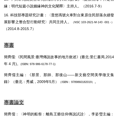
緣：明代短篇小說姻緣神的文化闡釋〉主持人。（2016.7-9）
16. 科技部專題研究計畫：〈普悠瑪號火車對台東原住民部落永續發
展影響之整合型行動研究〉共同主持人。
（NSC 103-2621-M-143 -001 -）
（2014.8-2015.7）
專書
簡齊儒:《民間風景:臺灣傳說故事的地方敘述》(臺北:里仁書局,
2014
年
4
月)。
(
ISBN
:
978-986-6178-77-1
)
簡齊儒主編：《那景、那師、那後山——新文藝空間美學徵文集
錄》（臺北：秀威，2009年5月）
。
（ISBN：9789860182019）
專書論文
簡齊儒：〈神明的船祭：離島王爺信仰傳說試詮〉，李姿瑩主編：