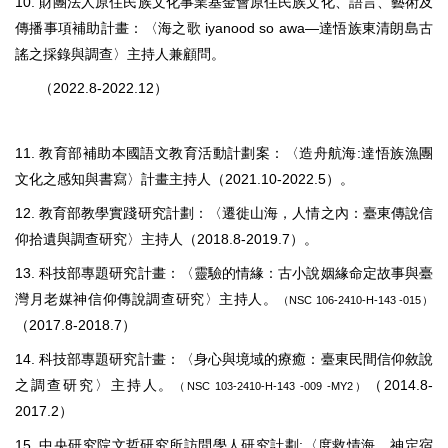
10. 財團法人原住民族文化事業基金會原住民族文化、語言、藝術及
傳播事項補助計畫：〈海之歌 iyanood so awa—達悟族東清朗島古
謠之採錄與調查〉主持人兼顧問。
（2022.8-2022.12）
11. 教育部補助本國語文教育活動計劃案：〈造舟航海:達悟族漁團
文化之感知與書寫〉計畫主持人（2021.10-2022.5）。
12. 教育部教學實踐研究計劃：〈遷徙山海，人情之內：臺東傳說信
仰拾遺與調查研究〉主持人（2018.8-2019.7）。
13. 科技部專題研究計畫：〈靈驗的情緣：古小說姻緣命定故事與臺
灣月老媒神信仰傳說調查研究〉主持人。
（NSC 106-2410-H-143 -015）
（2017.8-2018.7）
14. 科技部專題研究計畫：〈身心與境域的療癒：臺東民間信仰敘說
之調查研究〉主持人。
（2014.8-
（NSC 103-2410-H-143 -009 -MY2）
2017.2）
15. 中央研究院文哲研究所訪問學人研究計劃:〈度救情海，神定宿