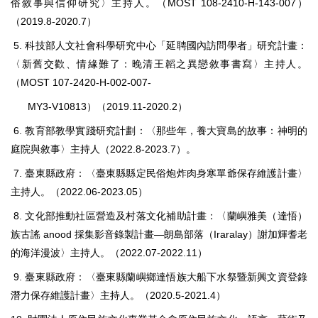
俗敘事與信仰研究〉主持人。（MOST 108-2410-H-143-007）
（2019.8-2020.7）
5. 科技部人文社會科學研究中心「延聘國內訪問學者」研究計畫：
〈新舊交歡、情緣難了：晚清王韜之異戀敘事書寫〉主持人。
（MOST 107-2420-H-002-007-
MY3-V10813）（2019.11-2020.2）
6. 教育部教學實踐研究計劃：〈那些年，養大寶島的故事：神明的
庭院與敘事〉主持人（2022.8-2023.7）。
7. 臺東縣政府：〈臺東縣縣定民俗炮炸肉身寒單爺保存維護計畫〉
主持人。（2022.06-2023.05）
8. 文化部推動社區營造及村落文化補助計畫：〈蘭嶼雅美（達悟）
族古謠 anood 採集影音錄製計畫—朗島部落（Iraralay）謝加輝耆老
的海洋漫波〉主持人。（2022.07-2022.11）
9. 臺東縣政府：〈臺東縣蘭嶼鄉達悟族大船下水祭暨新興文資登錄
潛力保存維護計畫〉主持人。（2020.5-2021.4）