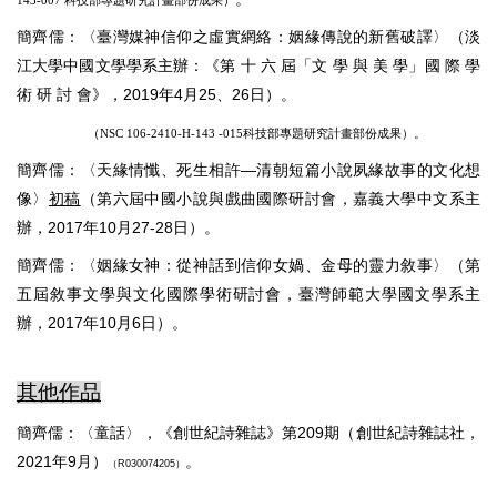
143-007 科技部專題研究計畫部份成果）
簡齊儒：〈臺灣媒神信仰之虛實網絡：姻緣傳說的新舊破譯〉（淡
江大學中國文學學系主辦：《第 十 六 屆「文 學 與 美 學」國 際 學
術 研 討 會》，2019年4月25、26日）。
。
（NSC 106-2410-H-143 -015
科技部專題研究計畫部份成果）
簡齊儒：〈天緣情懺、死生相許—清朝短篇小說夙緣故事的文化想
像〉
初稿
（第六屆中國小說與戲曲國際研討會，嘉義大學中文系主
辦，2017年10月27-28日）。
簡齊儒：〈姻緣女神：從神話到信仰女媧、金母的靈力敘事〉（第
五屆敘事文學與文化國際學術研討會，臺灣師範大學國文學系主
辦，2017年10月6日）。
其他作品
簡齊儒：〈童話〉，《創世紀詩雜誌》第209期（創世紀詩雜誌社，
2021年9月）
。
（R030074205）