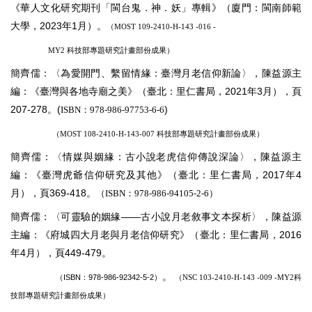
《華人文化研究期刊「閩台鬼．神．妖」專輯》（廈門：閩南師範
大學，2023年1月）。
（MOST 109-2410-H-143 -016 -
MY2 科技部專題研究計畫部份成果）
簡齊儒：〈為愛開門、繫留情緣：臺灣月老信仰新論〉，陳益源主
編：《臺灣與各地寺廟之美》（臺北：里仁書局，2021年3月），頁
207-278。(
)
ISBN
：978-986-97753-6-6
（MOST 108-
2410-H-143-007 科技部專題研究計畫部份成果）
簡齊儒：〈情媒與姻緣：古小說老虎信仰傳說深論〉，陳益源主
編：《臺灣虎爺信仰研究及其他》（臺北：里仁書局，2017年4
月），頁369-418。
（ISBN：978-986-94105-2-6）
簡齊儒：〈可靈驗的姻緣——古小說月老敘事文本探析〉，陳益源
主編：《府城四大月老與月老信仰研究》（臺北：里仁書局，2016
年4月），頁449-479。
。
（ISBN：978-986-92342-5-2）
（NSC 103-2410-H-143 -009 -MY2科
技部專題研究計畫部份成果）