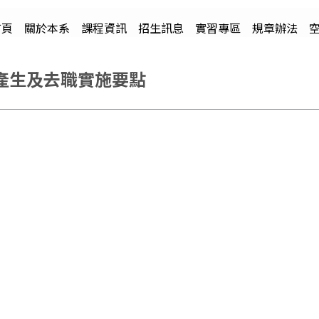
首頁
關於本系
課程資訊
招生訊息
實習專區
規章辦法
產生及去職實施要點