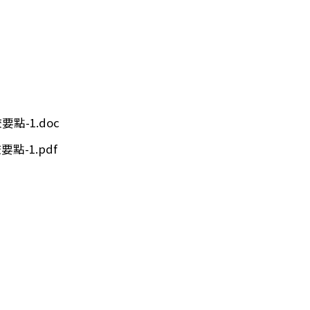
-1.doc
-1.pdf