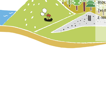
950
Tel:
E-MA
she